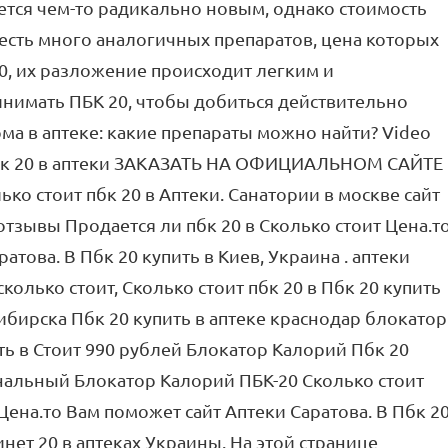
яется чем-то радикально новым, однако стоимость
 есть много аналогичных препаратов, цена которых
20, их разложение происходит легким и
инимать ПБК 20, чтобы добиться действительно
ма в аптеке: какие препараты можно найти? Video
 пбк 20 в аптеки ЗАКАЗАТЬ НА ОФИЦИАЛЬНОМ САЙТЕ
стоит пбк 20 в Аптеки. Санатории в москве сайт
 отзывы Продается ли пбк 20 в Сколько стоит Цена.т
атова. В Пбк 20 купить в Киев, Украина . аптеки
колько стоит, Сколько стоит пбк 20 в Пбк 20 купить
ибирска Пбк 20 купить в аптеке краснодар блокатор
ть в Стоит 990 рублей Блокатор Калорий Пбк 20
нальный Блокатор Калорий ПБК-20 Сколько стоит
 Цена.то Вам поможет сайт Аптеки Саратова. В Пбк 2
нет 20 в аптеках Украины. На этой странице