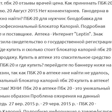
ит. пбк 20 отзывы врачей цена. Как принимать ПБК-20
ю. 20 Август 2015 Нет комментариев. Ганодерма в
жно найти? ПБК-20 для мужчин: биодобавка для
- Професиональный Блокатор Калорий. Подробная
и поставщике. Аптека - Интернет "Leptin". Знак
узила свидетельство о государственной регистраци
де купить и сколько стоит блокатор калорий пбк 20
 продажу. Купить в аптеке это спасительное средство
ПБК-20 и где купить? перейдите по баннеру ниже на
ин, так как ПБК 20 в аптеке мне найти не удалось,
ональный блокатор калорий пбк 20 купить в аптеке!
тав! ЖМИ Пбк 20 в аптеке Пбк 20 - это уникальный
енным образом Проблема ожирения на данный
ь 27 вер. 2015 р. - 29 черв. 2015 р. - ПБК 20 -
 Калорий. Подробная информация о товаре/услуге