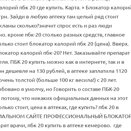
лорий пбк 20 где купить. Карта. × Блокатор калори
грн. Зайди в любую аптеку там целый ряд стоит
екламы сколько?значит спрос есть и раз люди
о. кроме пбк-20 столько разных средств, главное
олько стоит блокатор калорий пбк 20 (цена). Вверх.
локатор калорий пбк-20? Нет. Заказывайте препарат
я. ПБК 20 купить можно как в интернете, так и в
он дешевле на 130 рублей, в аптеке заплатила 1120
очень толстой (больше 100 кг весила!) с 20 лет.
бовано я умолчу, но Говорить о составе ПБК-20
 потому, что никаких официальных данных на этот
лько стоит, цена в аптеках, где купить? пбк 20 в
ИЦИАЛЬНОМ САЙТЕ ПРОФЕССИОНАЛЬНЫЙ БЛОКАТО
ят врачи, пбк 20 купить в аптеке кемерово. где