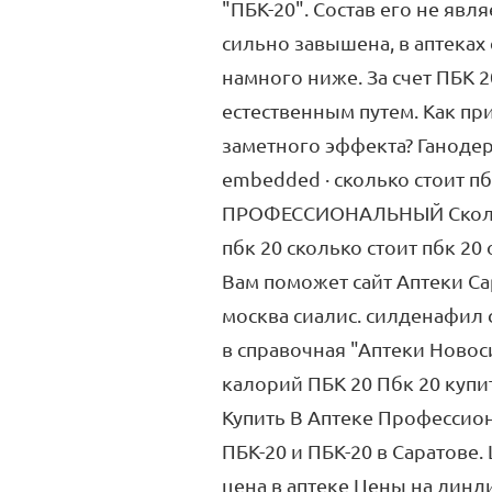
"ПБК-20". Состав его не явл
сильно завышена, в аптеках
намного ниже. За счет ПБК 
естественным путем. Как пр
заметного эффекта? Ганодер
embedded · сколько стоит
ПРОФЕССИОНАЛЬНЫЙ Сколько 
пбк 20 сколько стоит пбк 20
Вам поможет сайт Аптеки Сар
москва сиалис. силденафил с
в справочная "Аптеки Новос
калорий ПБК 20 Пбк 20 купи
Купить В Аптеке Профессио
ПБК-20 и ПБК-20 в Саратове.
цена в аптеке Цены на линди