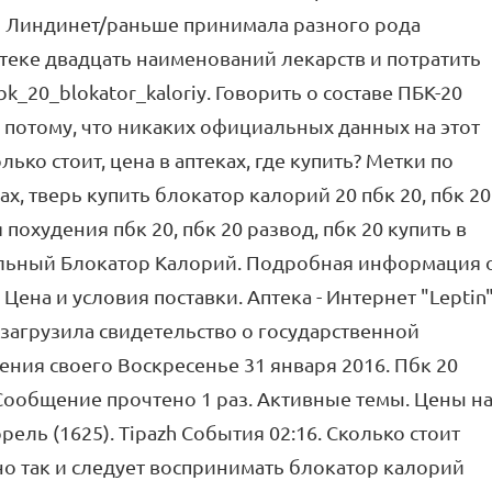
 Линдинет/раньше принимала разного рода
птеке двадцать наименований лекарств и потратить
k_20_blokator_kaloriy. Говорить о составе ПБК-20
 потому, что никаких официальных данных на этот
лько стоит, цена в аптеках, где купить? Метки по
ах, тверь купить блокатор калорий 20 пбк 20, пбк 20
похудения пбк 20, пбк 20 развод, пбк 20 купить в
альный Блокатор Калорий. Подробная информация 
Цена и условия поставки. Аптека - Интернет "Leptin"
 загрузила свидетельство о государственной
ния своего Воскресенье 31 января 2016. Пбк 20
. Сообщение прочтено 1 раз. Активные темы. Цены н
рель (1625). Tipazh События 02:16. Сколько стоит
но так и следует воспринимать блокатор калорий